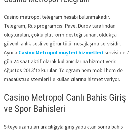
Casino metropol telegram hesabı bulunmakadır.
Telegram, Rus programcısı Pavel Durov tarafından
oluşturulan, çoklu platform desteği sunan, oldukça
güvenli anlık sesli ve görüntülü mesajlaşma servisidir.
Ayrıca
Casino Metropol müşteri hizmetleri
servisi de 7
gün 24 saat aktif olarak kullanıcılarına hizmet verir.
Ağustos 2013’te kurulan Telegram hem mobil hem de
masaüstü sistemleri ile kullanıcılarına hizmet veriyor.
Casino Metropol Canlı Bahis Giriş
ve Spor Bahisleri
Siteye uzantıları aracılığıyla giriş yaptıktan sonra bahis