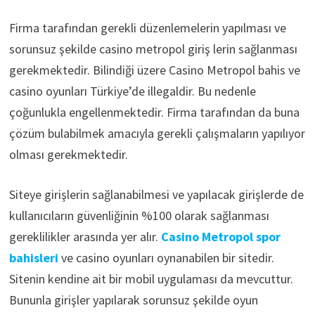
Firma tarafından gerekli düzenlemelerin yapılması ve
sorunsuz şekilde casino metropol giriş lerin sağlanması
gerekmektedir. Bilindiği üzere Casino Metropol bahis ve
casino oyunları Türkiye’de illegaldir. Bu nedenle
çoğunlukla engellenmektedir. Firma tarafından da buna
çözüm bulabilmek amacıyla gerekli çalışmaların yapılıyor
olması gerekmektedir.
Siteye girişlerin sağlanabilmesi ve yapılacak girişlerde de
kullanıcıların güvenliğinin %100 olarak sağlanması
gereklilikler arasında yer alır.
Casino Metropol spor
bahisleri
ve casino oyunları oynanabilen bir sitedir.
Sitenin kendine ait bir mobil uygulaması da mevcuttur.
Bununla girişler yapılarak sorunsuz şekilde oyun