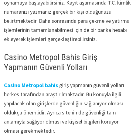
oynamaya başlayabilirsiniz. Kayıt aşamasında T.C. kimlik
numaranızı yazmanız gerçek bir kişi olduğunuzu
belirtmektedir. Daha sonrasında para çekme ve yatırma
işlemlerinin tamamlanabilmesi için de bir banka hesabı
ekleyerek işlemleri gerçekleştirebilirsiniz.
Casino Metropol Bahis Giriş
Yapmanın Güvenli Yolları
Casino Metropol bahis
giriş yapmanın güvenli yolları
herkes tarafından araştırılmaktadır. Bu konuyla ilgili
yapılacak olan girişlerde güvenliğin sağlanıyor olması
oldukça önemlidir. Ayrıca sitenin de güvenliği tam
anlamıyla sağlıyor olması ve kişisel bilgileri koruyor
olması gerekmektedir.