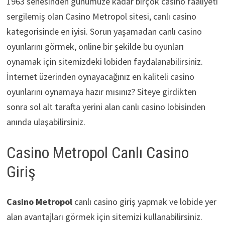
1963 senesinden günümüze kadar birçok casino faaliyeti
sergilemiş olan Casino Metropol sitesi, canlı casino
kategorisinde en iyisi. Sorun yaşamadan canlı casino
oyunlarını görmek, online bir şekilde bu oyunları
oynamak için sitemizdeki lobiden faydalanabilirsiniz.
İnternet üzerinden oynayacağınız en kaliteli casino
oyunlarını oynamaya hazır mısınız? Siteye girdikten
sonra sol alt tarafta yerini alan canlı casino lobisinden
anında ulaşabilirsiniz.
Casino Metropol Canlı Casino
Giriş
Casino Metropol
canlı casino giriş yapmak ve lobide yer
alan avantajları görmek için sitemizi kullanabilirsiniz.