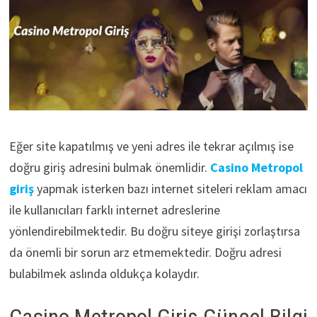
Eğer site kapatılmış ve yeni adres ile tekrar açılmış ise
doğru giriş adresini bulmak önemlidir.
Casino Metropol
giriş
yapmak isterken bazı internet siteleri reklam amacı
ile kullanıcıları farklı internet adreslerine
yönlendirebilmektedir. Bu doğru siteye girişi zorlaştırsa
da önemli bir sorun arz etmemektedir. Doğru adresi
bulabilmek aslında oldukça kolaydır.