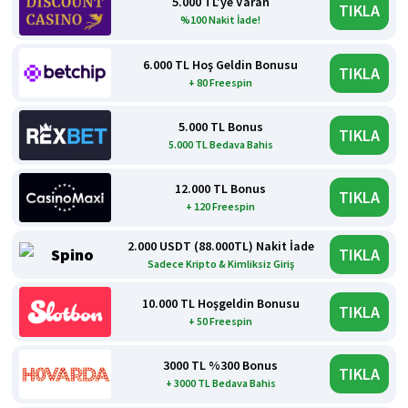
5.000 TL'ye Varan
TIKLA
%100 Nakit İade!
6.000 TL Hoş Geldin Bonusu
TIKLA
+ 80 Freespin
5.000 TL Bonus
TIKLA
5.000 TL Bedava Bahis
12.000 TL Bonus
TIKLA
+ 120 Freespin
2.000 USDT (88.000TL) Nakit İade
TIKLA
Sadece Kripto & Kimliksiz Giriş
10.000 TL Hoşgeldin Bonusu
TIKLA
+ 50 Freespin
3000 TL %300 Bonus
TIKLA
+ 3000 TL Bedava Bahis