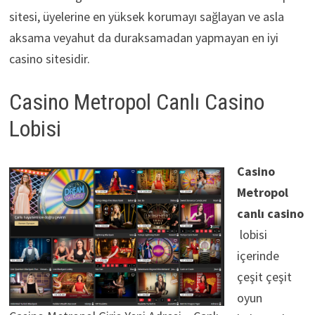
sitesi, üyelerine en yüksek korumayı sağlayan ve asla
aksama veyahut da duraksamadan yapmayan en iyi
casino sitesidir.
Casino Metropol Canlı Casino
Lobisi
Casino
Metropol
canlı casino
lobisi
içerinde
çeşit çeşit
oyun