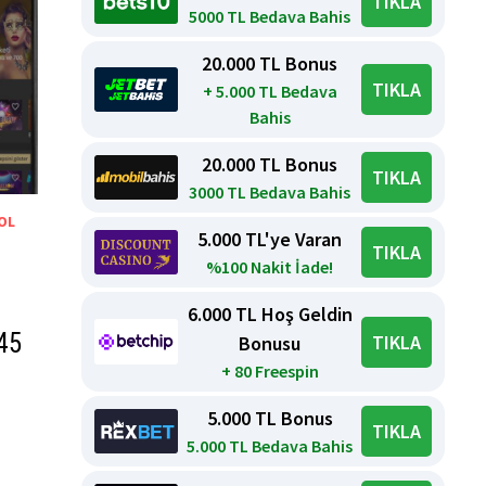
TIKLA
5000 TL Bedava Bahis
20.000 TL Bonus
TIKLA
+ 5.000 TL Bedava
Bahis
20.000 TL Bonus
TIKLA
3000 TL Bedava Bahis
OL
5.000 TL'ye Varan
TIKLA
%100 Nakit İade!
6.000 TL Hoş Geldin
45
TIKLA
Bonusu
+ 80 Freespin
5.000 TL Bonus
TIKLA
5.000 TL Bedava Bahis