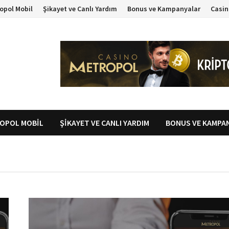
opol Mobil
Şikayet ve Canlı Yardım
Bonus ve Kampanyalar
Casin
OPOL MOBIL
ŞIKAYET VE CANLI YARDIM
BONUS VE KAMPA