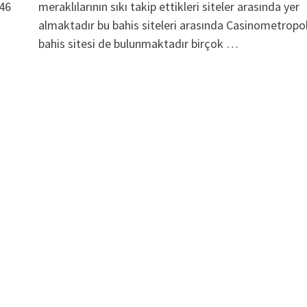
546
meraklılarının sıkı takip ettikleri siteler arasında yer
almaktadır bu bahis siteleri arasında Casinometropo
bahis sitesi de bulunmaktadır birçok …