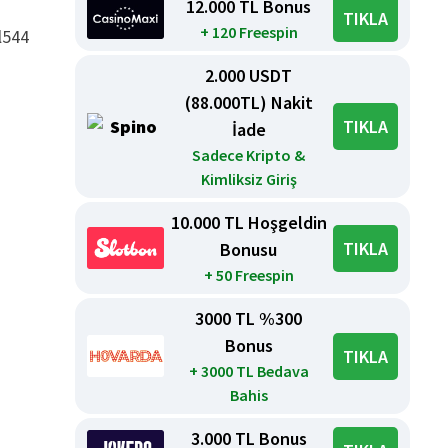
12.000 TL Bonus
TIKLA
+ 120 Freespin
l544
2.000 USDT
(88.000TL) Nakit
TIKLA
İade
Sadece Kripto &
Kimliksiz Giriş
10.000 TL Hoşgeldin
TIKLA
Bonusu
+ 50 Freespin
3000 TL %300
Bonus
TIKLA
+ 3000 TL Bedava
Bahis
3.000 TL Bonus