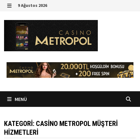
İçeriğe
9 Ağustos 2026
geç
MENÜ
MENÜ
KATEGORI:
CASINO METROPOL MÜŞTERI
HIZMETLERI