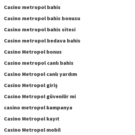
Casino metropol bahis
Casino metropol bahis bonusu
Casino metropol bahis sitesi
Casino metropol bedava bahis
Casino Metropol bonus
Casino metropol canlı bahis
Casino Metropol canlı yardım
Casino Metropol giriş
Casino Metropol güvenilir mi
casino metropol kampanya
Casino Metropol kayıt
Casino Metropol mobil