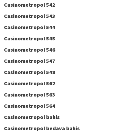
Casinometropol 542
Casinometropol 543
Casinometropol 544
Casinometropol 545
Casinometropol 546
Casinometropol 547
Casinometropol 548
Casinometropol 562
Casinometropol 563
Casinometropol 564
Casinometropol bahis
Casinometropol bedava bahis