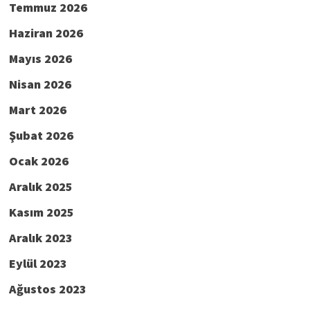
Temmuz 2026
Haziran 2026
Mayıs 2026
Nisan 2026
Mart 2026
Şubat 2026
Ocak 2026
Aralık 2025
Kasım 2025
Aralık 2023
Eylül 2023
Ağustos 2023