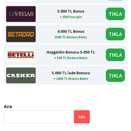
5.000 TL Bonus
TIKLA
+ 300 Freespin
4.000 TL Bonus
TIKLA
1000 TL Bedava Bahis
Hoşgeldin Bonusu 5.050 TL
TIKLA
+ 500 TL Bedava Bahis
5.000 TL İade Bonusu
TIKLA
+ 1000 TL Risksiz Bahis
Ara
ARA