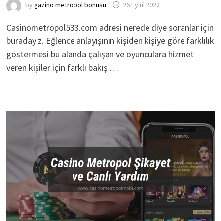
by
gazino metropol bonusu
26 Eylül 2022
Casinometropol533.com adresi nerede diye soranlar için
buradayız. Eğlence anlayışının kişiden kişiye göre farklılık
göstermesi bu alanda çalışan ve oyunculara hizmet
veren kişiler için farklı bakış …