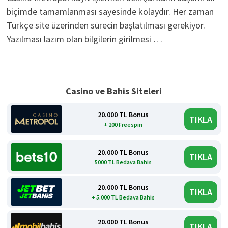
biçimde tamamlanması sayesinde kolaydır. Her zaman
Türkçe site üzerinden sürecin başlatılması gerekiyor.
Yazılması lazım olan bilgilerin girilmesi …
Casino ve Bahis Siteleri
20.000 TL Bonus
TIKLA
+ 200 Freespin
20.000 TL Bonus
TIKLA
5000 TL Bedava Bahis
20.000 TL Bonus
TIKLA
+ 5.000 TL Bedava Bahis
20.000 TL Bonus
TIKLA