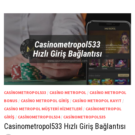
CASINOMETROPOL533
/
CASINO METROPOL
/
CASINO METROPOL
BONUS
/
CASINO METROPOL GIRIŞ
/
CASINO METROPOL KAYIT
/
CASINO METROPOL MÜŞTERI HIZMETLERI
/
CASINOMETROPOL
GIRIŞ
/
CASINOMETROPOL534
/
CASINOMETROPOL535
Casinometropol533 Hızlı Giriş Bağlantısı