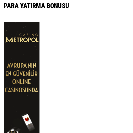
PARA YATIRMA BONUSU