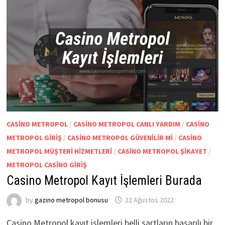
CASINO METROPOL
/
CASINO METROPOL CANLI YARDIM
/
CASINO
METROPOL GIRIŞ
/
CASINO METROPOL GÜVENILIR MI
/
CASINO
METROPOL MÜŞTERI HIZMETLERI
/
CASINO METROPOL ŞIKAYET
/
METROPOL CASINO GIRIŞ
Casino Metropol Kayıt İşlemleri Burada
by
gazino metropol bonusu
22 Ağustos 2022
Casino Metropol kayıt işlemleri belli şartların başarılı bir