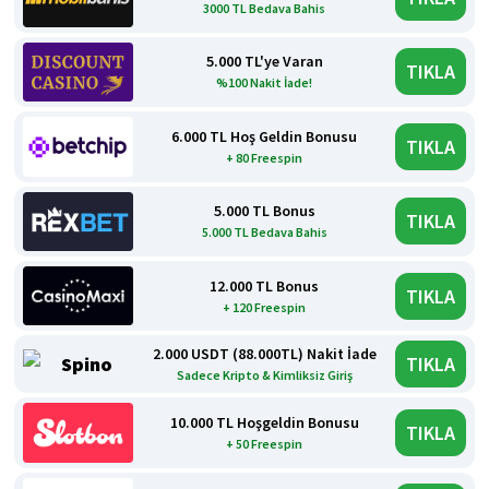
3000 TL Bedava Bahis
5.000 TL'ye Varan
TIKLA
%100 Nakit İade!
6.000 TL Hoş Geldin Bonusu
TIKLA
+ 80 Freespin
5.000 TL Bonus
TIKLA
5.000 TL Bedava Bahis
12.000 TL Bonus
TIKLA
+ 120 Freespin
2.000 USDT (88.000TL) Nakit İade
TIKLA
Sadece Kripto & Kimliksiz Giriş
10.000 TL Hoşgeldin Bonusu
TIKLA
+ 50 Freespin