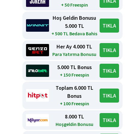
TIKLA
+ 50 Freespin
Hoş Geldin Bonusu
TIKLA
5.000 TL
+ 500 TL Bedava Bahis
Her Ay 4.000 TL
TIKLA
Para Yatırma Bonusu
5.000 TL Bonus
TIKLA
+ 150 Freespin
Toplam 6.000 TL
TIKLA
Bonus
+ 100 Freespin
8.000 TL
TIKLA
Hoşgeldin Bonusu