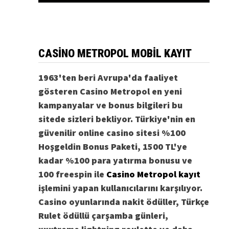
CASINO METROPOL MOBIL KAYIT
1963'ten beri Avrupa'da faaliyet
gösteren Casino Metropol en yeni
kampanyalar ve bonus bilgileri bu
sitede sizleri bekliyor. Türkiye'nin en
güvenilir online casino sitesi %100
Hoşgeldin Bonus Paketi, 1500 TL'ye
kadar %100 para yatırma bonusu ve
100 freespin ile
Casino Metropol kayıt
işlemini yapan kullanıcılarını karşılıyor.
Casino oyunlarında nakit ödüller, Türkçe
Rulet ödüllü çarşamba günleri,