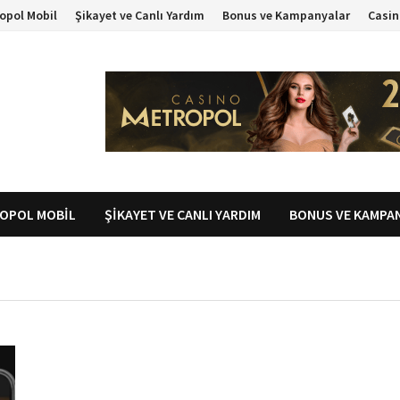
opol Mobil
Şikayet ve Canlı Yardım
Bonus ve Kampanyalar
Casin
OPOL MOBIL
ŞIKAYET VE CANLI YARDIM
BONUS VE KAMPA