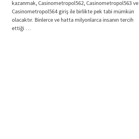
kazanmak, Casinometropol562, Casinometropol563 ve
Casinometropol564 giriş ile birlikte pek tabi mümkün
olacaktır. Binlerce ve hatta milyonlarca insanın tercih
ettiği …