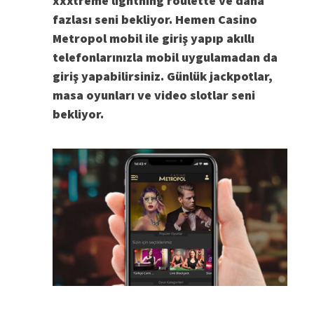
xxxtreme lightning roulette ve daha
fazlası seni bekliyor. Hemen Casino
Metropol mobil ile giriş yapıp akıllı
telefonlarınızla mobil uygulamadan da
giriş yapabilirsiniz. Günlük jackpotlar,
masa oyunları ve video slotlar seni
bekliyor.