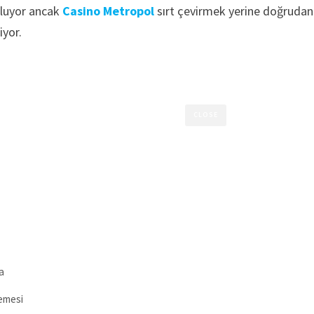
 oluyor ancak
Casino Metropol
sırt çevirmek yerine doğrudan
liyor.
CLOSE
da
lemesi