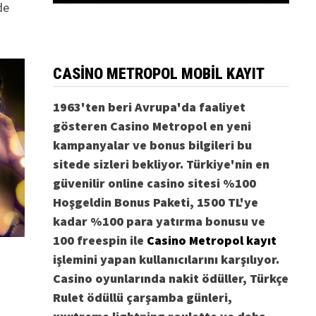
de
CASINO METROPOL MOBIL KAYIT
1963'ten beri Avrupa'da faaliyet
gösteren Casino Metropol en yeni
kampanyalar ve bonus bilgileri bu
sitede sizleri bekliyor. Türkiye'nin en
güvenilir online casino sitesi %100
Hoşgeldin Bonus Paketi, 1500 TL'ye
kadar %100 para yatırma bonusu ve
100 freespin ile
Casino Metropol kayıt
işlemini yapan kullanıcılarını karşılıyor.
Casino oyunlarında nakit ödüller, Türkçe
Rulet ödüllü çarşamba günleri,