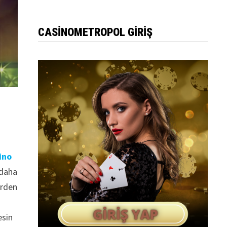
CASINOMETROPOL GIRIŞ
ino
 daha
erden
esin