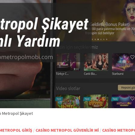
o Metropol Şikayet
 METROPOL GIRIŞ
/
CASINO METROPOL GÜVENILIR MI
/
CASINO METROP