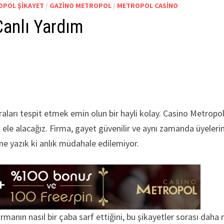
OPOL ŞIKAYET
/
GAZINO METROPOL
/
METROPOL CASINO
Canlı Yardım
ları tespit etmek emin olun bir hayli kolay. Casino Metropo
 ele alacağız. Firma, gayet güvenilir ve aynı zamanda üyeleri
 ne yazık ki anlık müdahale edilemiyor.
manın nasıl bir çaba sarf ettiğini, bu şikayetler sorası daha 