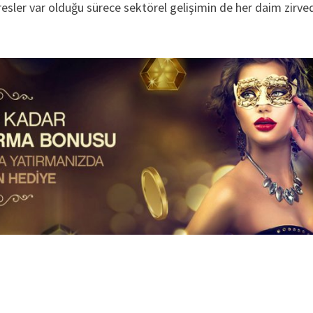
sler var olduğu sürece sektörel gelişimin de her daim zirve