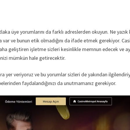
laka üye yorumlarını da farklı adreslerden okuyun. Ne yazık 
 var ve bunun etik olmadığını da ifade etmek gerekiyor. Cas
ha geliştiren işletme sizleri kesinlikle memnun edecek ve ay
enizi mümkün hale getirecektir.
a yer veriyoruz ve bu yorumlar sizleri de yakından ilgilendiriy
belerinden faydalandığınızı da unutmamanız gerekiyor.