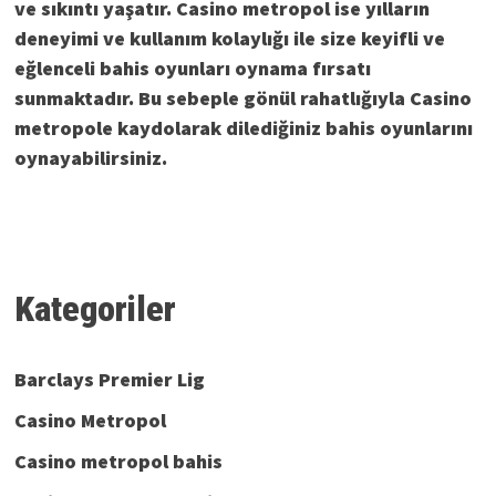
ve sıkıntı yaşatır. Casino metropol ise yılların
deneyimi ve kullanım kolaylığı ile size keyifli ve
eğlenceli bahis oyunları oynama fırsatı
sunmaktadır. Bu sebeple gönül rahatlığıyla Casino
metropole kaydolarak dilediğiniz bahis oyunlarını
oynayabilirsiniz.
Kategoriler
Barclays Premier Lig
Casino Metropol
Casino metropol bahis