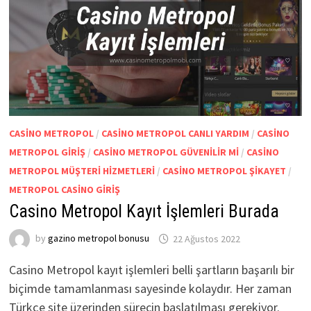
CASINO METROPOL
/
CASINO METROPOL CANLI YARDIM
/
CASINO
METROPOL GIRIŞ
/
CASINO METROPOL GÜVENILIR MI
/
CASINO
METROPOL MÜŞTERI HIZMETLERI
/
CASINO METROPOL ŞIKAYET
/
METROPOL CASINO GIRIŞ
Casino Metropol Kayıt İşlemleri Burada
by
gazino metropol bonusu
22 Ağustos 2022
Casino Metropol kayıt işlemleri belli şartların başarılı bir
biçimde tamamlanması sayesinde kolaydır. Her zaman
Türkçe site üzerinden sürecin başlatılması gerekiyor.