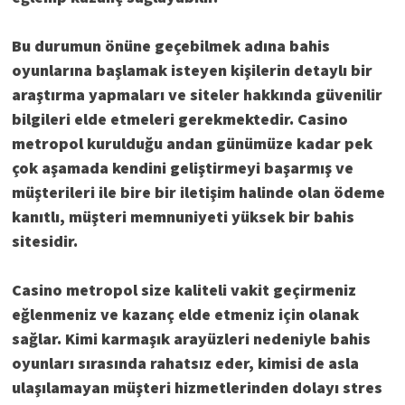
Bu durumun önüne geçebilmek adına bahis
oyunlarına başlamak isteyen kişilerin detaylı bir
araştırma yapmaları ve siteler hakkında güvenilir
bilgileri elde etmeleri gerekmektedir. Casino
metropol kurulduğu andan günümüze kadar pek
çok aşamada kendini geliştirmeyi başarmış ve
müşterileri ile bire bir iletişim halinde olan ödeme
kanıtlı, müşteri memnuniyeti yüksek bir bahis
sitesidir.
Casino metropol size kaliteli vakit geçirmeniz
eğlenmeniz ve kazanç elde etmeniz için olanak
sağlar. Kimi karmaşık arayüzleri nedeniyle bahis
oyunları sırasında rahatsız eder, kimisi de asla
ulaşılamayan müşteri hizmetlerinden dolayı stres