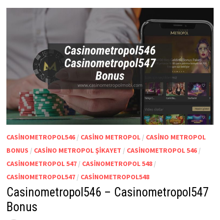
CASINOMETROPOL546
/
CASINO METROPOL
/
CASINO METROPOL
BONUS
/
CASINO METROPOL ŞIKAYET
/
CASINOMETROPOL 546
/
CASINOMETROPOL 547
/
CASINOMETROPOL 548
/
CASINOMETROPOL547
/
CASINOMETROPOL548
Casinometropol546 – Casinometropol547
Bonus