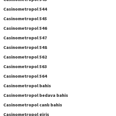
Casinometropol 544
Casinometropol 545
Casinometropol 546
Casinometropol 547
Casinometropol 548
Casinometropol 562
Casinometropol 563
Casinometropol 564
Casinometropol bahis
Casinometropol bedava bahis
Casinometropol canlı bahis
Casinometropol giriş