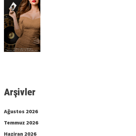
Arşivler
Ağustos 2026
Temmuz 2026
Haziran 2026