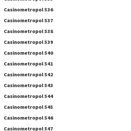
Casinometropol 536
Casinometropol 537
Casinometropol 538
Casinometropol 539
Casinometropol 540
Casinometropol 541
Casinometropol 542
Casinometropol 543
Casinometropol 544
Casinometropol 545
Casinometropol 546
Casinometropol 547