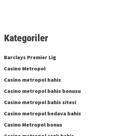
Kategoriler
Barclays Premier Lig
Casino Metropol
Casino metropol bahis
Casino metropol bahis bonusu
Casino metropol bahis sitesi
Casino metropol bedava bahis
Casino Metropol bonus
Casino metropol canlı bahis