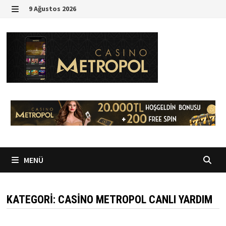
İçeriğe
9 Ağustos 2026
geç
MENÜ
MENÜ
KATEGORI:
CASINO METROPOL CANLI YARDIM