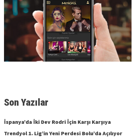
Son Yazılar
İspanya’da İki Dev Rodri İçin Karşı Karşıya
Trendyol 1. Lig’in Yeni Perdesi Bolu’da Açılıyor