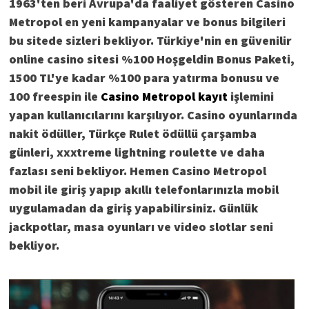
1963'ten beri Avrupa'da faaliyet gösteren Casino
Metropol en yeni kampanyalar ve bonus bilgileri
bu sitede sizleri bekliyor. Türkiye'nin en güvenilir
online casino sitesi %100 Hoşgeldin Bonus Paketi,
1500 TL'ye kadar %100 para yatırma bonusu ve
100 freespin ile
Casino Metropol kayıt
işlemini
yapan kullanıcılarını karşılıyor. Casino oyunlarında
nakit ödüller, Türkçe Rulet ödüllü çarşamba
günleri, xxxtreme lightning roulette ve daha
fazlası seni bekliyor. Hemen Casino Metropol
mobil ile giriş yapıp akıllı telefonlarınızla mobil
uygulamadan da giriş yapabilirsiniz. Günlük
jackpotlar, masa oyunları ve video slotlar seni
bekliyor.