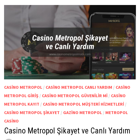
CASINO METROPOL
/
CASINO METROPOL CANLI YARDIM
/
CASINO
METROPOL GIRIŞ
/
CASINO METROPOL GÜVENILIR MI
/
CASINO
METROPOL KAYIT
/
CASINO METROPOL MÜŞTERI HIZMETLERI
/
CASINO METROPOL ŞIKAYET
/
GAZINO METROPOL
/
METROPOL
CASINO
Casino Metropol Şikayet ve Canlı Yardım