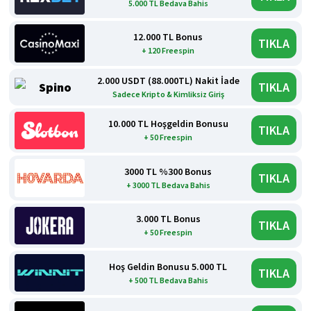
5.000 TL Bedava Bahis
12.000 TL Bonus
TIKLA
+ 120 Freespin
2.000 USDT (88.000TL) Nakit İade
TIKLA
Sadece Kripto & Kimliksiz Giriş
10.000 TL Hoşgeldin Bonusu
TIKLA
+ 50 Freespin
3000 TL %300 Bonus
TIKLA
+ 3000 TL Bedava Bahis
3.000 TL Bonus
TIKLA
+ 50 Freespin
Hoş Geldin Bonusu 5.000 TL
TIKLA
+ 500 TL Bedava Bahis