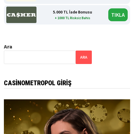
5.000 TL İade Bonusu
TIKLA
+ 1000 TL Risksiz Bahis
Ara
ARA
CASINOMETROPOL GIRIŞ