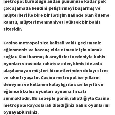
metropol kurulduğu andan günümüze kadar pek
çok aşamada kendini geliştirmeyi başarmış ve
müşterileri ile bire bir iletişim halinde olan ödeme
kanıtlı, müşteri memnuniyeti yüksek bir bahis
sitesidir.
Casino metropol size kaliteli vakit geçirmeniz
eğlenmeniz ve kazanç elde etmeniz için olanak
sağlar. Kimi karmaşık arayüzleri nedeniyle bahis
oyunları sırasında rahatsız eder, kimisi de asla
ulaşılamayan müşteri hizmetlerinden dolayı stres
ve sıkıntı yaşatır. Casino metropol ise yılların
deneyimi ve kullanım kolaylığı ile size keyifli ve
eğlenceli bahis oyunları oynama fırsatı
sunmaktadır. Bu sebeple gönül rahatlığıyla Casino
metropole kaydolarak dilediğiniz bahis oyunlarını
oynayabilirsiniz.