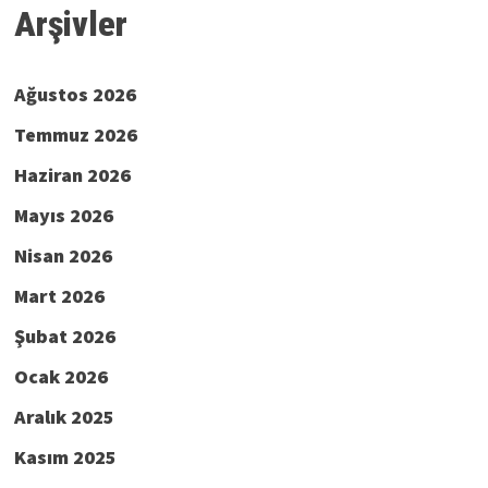
Arşivler
Ağustos 2026
Temmuz 2026
Haziran 2026
Mayıs 2026
Nisan 2026
Mart 2026
Şubat 2026
Ocak 2026
Aralık 2025
Kasım 2025