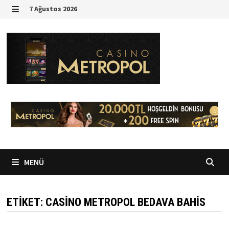
İçeriğe
7 Ağustos 2026
geç
MENÜ
MENÜ
ETIKET:
CASINO METROPOL BEDAVA BAHIS