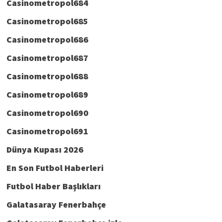
Casinometropol684
Casinometropol685
Casinometropol686
Casinometropol687
Casinometropol688
Casinometropol689
Casinometropol690
Casinometropol691
Dünya Kupası 2026
En Son Futbol Haberleri
Futbol Haber Başlıkları
Galatasaray Fenerbahçe