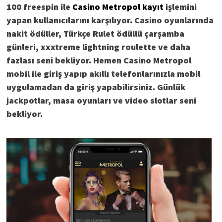
100 freespin ile
Casino Metropol kayıt
işlemini
yapan kullanıcılarını karşılıyor. Casino oyunlarında
nakit ödüller, Türkçe Rulet ödüllü çarşamba
günleri, xxxtreme lightning roulette ve daha
fazlası seni bekliyor. Hemen Casino Metropol
mobil ile giriş yapıp akıllı telefonlarınızla mobil
uygulamadan da giriş yapabilirsiniz. Günlük
jackpotlar, masa oyunları ve video slotlar seni
bekliyor.