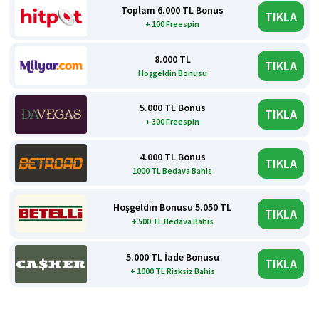
Toplam 6.000 TL Bonus
TIKLA
+ 100 Freespin
8.000 TL
TIKLA
Hoşgeldin Bonusu
5.000 TL Bonus
TIKLA
+ 300 Freespin
4.000 TL Bonus
TIKLA
1000 TL Bedava Bahis
Hoşgeldin Bonusu 5.050 TL
TIKLA
+ 500 TL Bedava Bahis
5.000 TL İade Bonusu
TIKLA
+ 1000 TL Risksiz Bahis