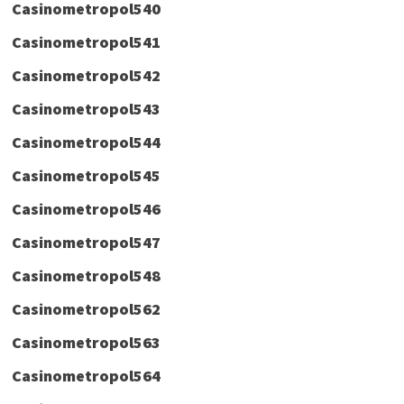
Casinometropol540
Casinometropol541
Casinometropol542
Casinometropol543
Casinometropol544
Casinometropol545
Casinometropol546
Casinometropol547
Casinometropol548
Casinometropol562
Casinometropol563
Casinometropol564