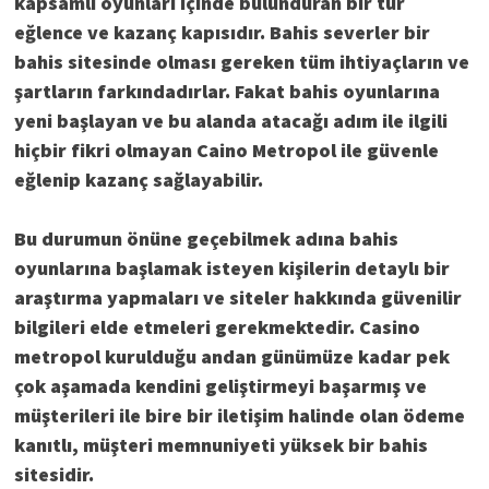
kapsamlı oyunları içinde bulunduran bir tür
eğlence ve kazanç kapısıdır. Bahis severler bir
bahis sitesinde olması gereken tüm ihtiyaçların ve
şartların farkındadırlar. Fakat bahis oyunlarına
yeni başlayan ve bu alanda atacağı adım ile ilgili
hiçbir fikri olmayan Caino Metropol ile güvenle
eğlenip kazanç sağlayabilir.
Bu durumun önüne geçebilmek adına bahis
oyunlarına başlamak isteyen kişilerin detaylı bir
araştırma yapmaları ve siteler hakkında güvenilir
bilgileri elde etmeleri gerekmektedir. Casino
metropol kurulduğu andan günümüze kadar pek
çok aşamada kendini geliştirmeyi başarmış ve
müşterileri ile bire bir iletişim halinde olan ödeme
kanıtlı, müşteri memnuniyeti yüksek bir bahis
sitesidir.