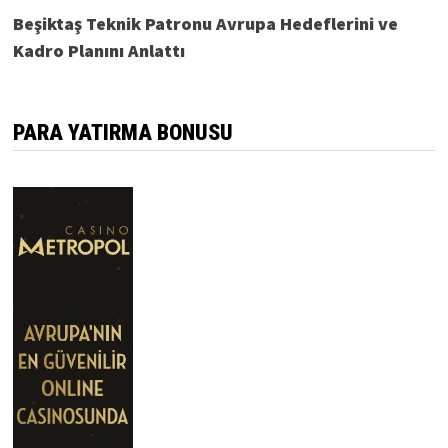
Beşiktaş Teknik Patronu Avrupa Hedeflerini ve
Kadro Planını Anlattı
PARA YATIRMA BONUSU