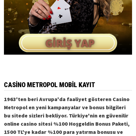
CASINO METROPOL MOBIL KAYIT
1963'ten beri Avrupa'da faaliyet gösteren Casino
Metropol en yeni kampanyalar ve bonus bilgileri
bu sitede sizleri bekliyor. Türkiye'nin en güvenilir
online casino sitesi %100 Hoşgeldin Bonus Paketi,
1500 TL'ye kadar %100 para yatırma bonusu ve