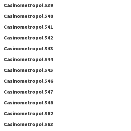
Casinometropol 539
Casinometropol 540
Casinometropol 541
Casinometropol 542
Casinometropol 543
Casinometropol 544
Casinometropol 545
Casinometropol 546
Casinometropol 547
Casinometropol 548
Casinometropol 562
Casinometropol 563