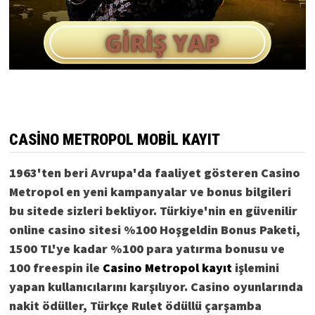
CASINO METROPOL MOBIL KAYIT
1963'ten beri Avrupa'da faaliyet gösteren Casino
Metropol en yeni kampanyalar ve bonus bilgileri
bu sitede sizleri bekliyor. Türkiye'nin en güvenilir
online casino sitesi %100 Hoşgeldin Bonus Paketi,
1500 TL'ye kadar %100 para yatırma bonusu ve
100 freespin ile
Casino Metropol kayıt
işlemini
yapan kullanıcılarını karşılıyor. Casino oyunlarında
nakit ödüller, Türkçe Rulet ödüllü çarşamba