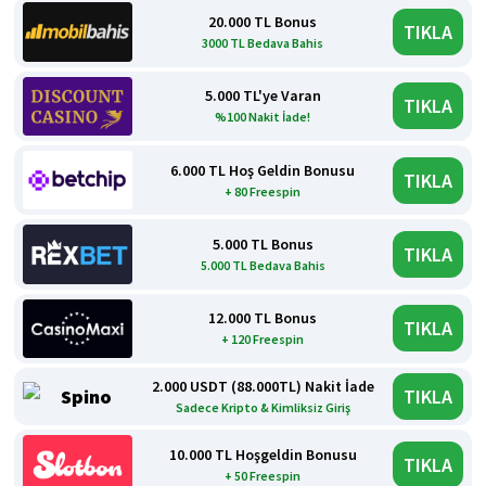
20.000 TL Bonus
TIKLA
3000 TL Bedava Bahis
5.000 TL'ye Varan
TIKLA
%100 Nakit İade!
6.000 TL Hoş Geldin Bonusu
TIKLA
+ 80 Freespin
5.000 TL Bonus
TIKLA
5.000 TL Bedava Bahis
12.000 TL Bonus
TIKLA
+ 120 Freespin
2.000 USDT (88.000TL) Nakit İade
TIKLA
Sadece Kripto & Kimliksiz Giriş
10.000 TL Hoşgeldin Bonusu
TIKLA
+ 50 Freespin