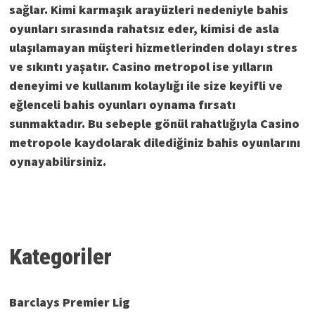
sağlar. Kimi karmaşık arayüzleri nedeniyle bahis
oyunları sırasında rahatsız eder, kimisi de asla
ulaşılamayan müşteri hizmetlerinden dolayı stres
ve sıkıntı yaşatır. Casino metropol ise yılların
deneyimi ve kullanım kolaylığı ile size keyifli ve
eğlenceli bahis oyunları oynama fırsatı
sunmaktadır. Bu sebeple gönül rahatlığıyla Casino
metropole kaydolarak dilediğiniz bahis oyunlarını
oynayabilirsiniz.
Kategoriler
Barclays Premier Lig