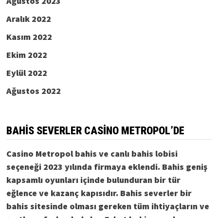
Ağustos 2023
Aralık 2022
Kasım 2022
Ekim 2022
Eylül 2022
Ağustos 2022
BAHIS SEVERLER CASINO METROPOL’DE
Casino Metropol bahis ve canlı bahis lobisi
seçeneği 2023 yılında firmaya eklendi. Bahis geniş
kapsamlı oyunları içinde bulunduran bir tür
eğlence ve kazanç kapısıdır. Bahis severler bir
bahis sitesinde olması gereken tüm ihtiyaçların ve