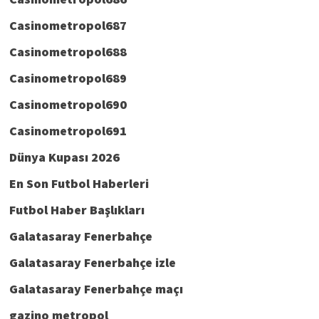
Casinometropol687
Casinometropol688
Casinometropol689
Casinometropol690
Casinometropol691
Dünya Kupası 2026
En Son Futbol Haberleri
Futbol Haber Başlıkları
Galatasaray Fenerbahçe
Galatasaray Fenerbahçe izle
Galatasaray Fenerbahçe maçı
gazino metropol