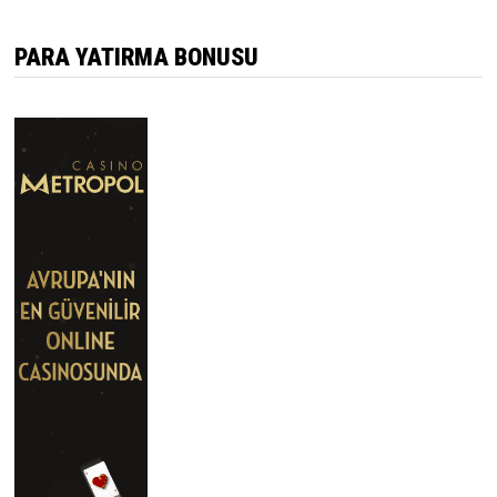
PARA YATIRMA BONUSU