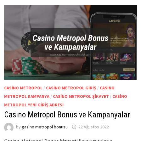
CASINO METROPOL
/
CASINO METROPOL GIRIŞ
/
CASINO
METROPOL KAMPANYA
/
CASINO METROPOL ŞIKAYET
/
CASINO
METROPOL YENI GIRIŞ ADRESI
Casino Metropol Bonus ve Kampanyalar
by
gazino metropol bonusu
22 Ağustos 2022