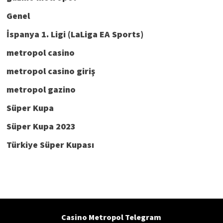
Genel
İspanya 1. Ligi (LaLiga EA Sports)
metropol casino
metropol casino giriş
metropol gazino
Süper Kupa
Süper Kupa 2023
Türkiye Süper Kupası
Casino Metropol Telegram