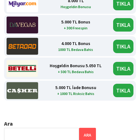
8.000 TL
TIKLA
Hoşgeldin Bonusu
5.000 TL Bonus
TIKLA
+ 300 Freespin
4.000 TL Bonus
TIKLA
1000 TL Bedava Bahis
Hoşgeldin Bonusu 5.050 TL
TIKLA
+ 500 TL Bedava Bahis
5.000 TL İade Bonusu
TIKLA
+ 1000 TL Risksiz Bahis
Ara
ARA