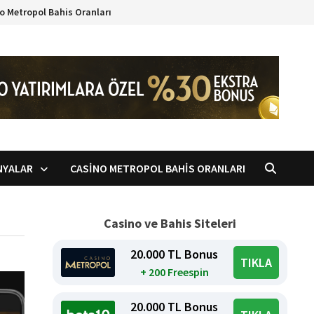
o Metropol Bahis Oranları
NYALAR
CASINO METROPOL BAHIS ORANLARI
Casino ve Bahis Siteleri
20.000 TL Bonus
TIKLA
+ 200 Freespin
20.000 TL Bonus