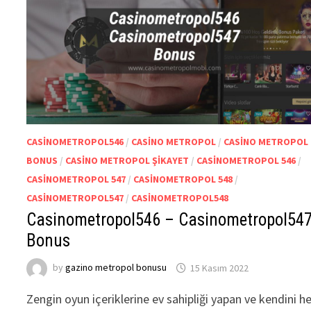
CASINOMETROPOL546
/
CASINO METROPOL
/
CASINO METROPOL
BONUS
/
CASINO METROPOL ŞIKAYET
/
CASINOMETROPOL 546
/
CASINOMETROPOL 547
/
CASINOMETROPOL 548
/
CASINOMETROPOL547
/
CASINOMETROPOL548
Casinometropol546 – Casinometropol54
Bonus
by
gazino metropol bonusu
15 Kasım 2022
Zengin oyun içeriklerine ev sahipliği yapan ve kendini h