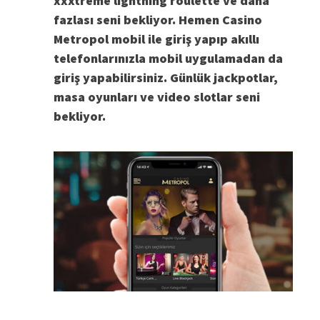
xxxtreme lightning roulette ve daha
fazlası seni bekliyor. Hemen Casino
Metropol mobil ile giriş yapıp akıllı
telefonlarınızla mobil uygulamadan da
giriş yapabilirsiniz. Günlük jackpotlar,
masa oyunları ve video slotlar seni
bekliyor.