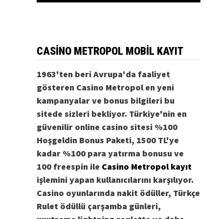
CASINO METROPOL MOBIL KAYIT
1963'ten beri Avrupa'da faaliyet
gösteren Casino Metropol en yeni
kampanyalar ve bonus bilgileri bu
sitede sizleri bekliyor. Türkiye'nin en
güvenilir online casino sitesi %100
Hoşgeldin Bonus Paketi, 1500 TL'ye
kadar %100 para yatırma bonusu ve
100 freespin ile
Casino Metropol kayıt
işlemini yapan kullanıcılarını karşılıyor.
Casino oyunlarında nakit ödüller, Türkçe
Rulet ödüllü çarşamba günleri,