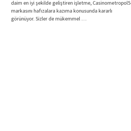
daim en iyi şekilde geliştiren işletme, Casinometropol
markasını hafızalara kazıma konusunda kararlı
görünüyor. Sizler de mükemmel …