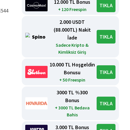
12.000 TL Bonus
TIKLA
+ 120 Freespin
l544
2.000 USDT
(88.000TL) Nakit
TIKLA
İade
Sadece Kripto &
Kimliksiz Giriş
10.000 TL Hoşgeldin
TIKLA
Bonusu
+ 50 Freespin
3000 TL %300
Bonus
TIKLA
+ 3000 TL Bedava
Bahis
3.000 TL Bonus