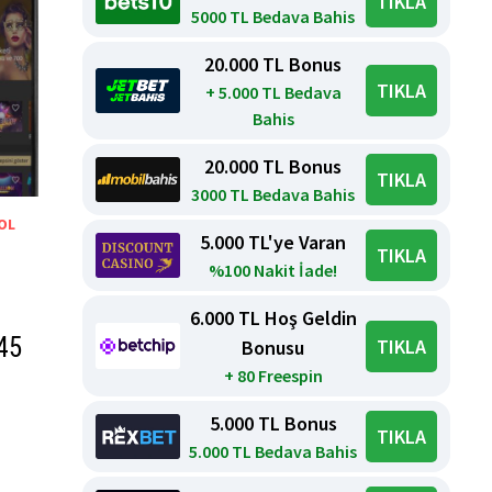
TIKLA
5000 TL Bedava Bahis
20.000 TL Bonus
TIKLA
+ 5.000 TL Bedava
Bahis
20.000 TL Bonus
TIKLA
3000 TL Bedava Bahis
OL
5.000 TL'ye Varan
TIKLA
%100 Nakit İade!
6.000 TL Hoş Geldin
45
TIKLA
Bonusu
+ 80 Freespin
5.000 TL Bonus
TIKLA
5.000 TL Bedava Bahis