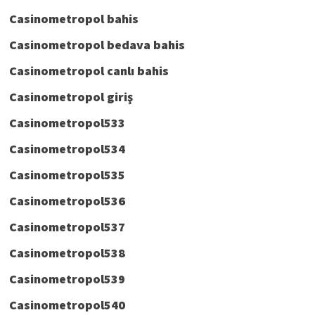
Casinometropol bahis
Casinometropol bedava bahis
Casinometropol canlı bahis
Casinometropol giriş
Casinometropol533
Casinometropol534
Casinometropol535
Casinometropol536
Casinometropol537
Casinometropol538
Casinometropol539
Casinometropol540