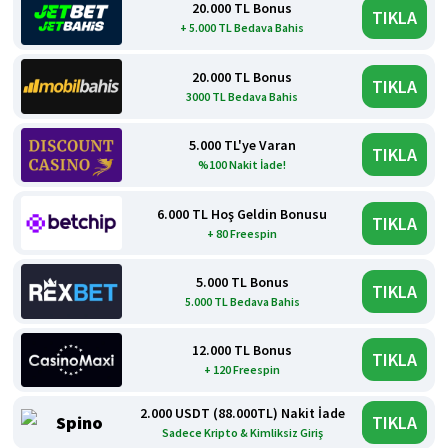
20.000 TL Bonus
TIKLA
+ 5.000 TL Bedava Bahis
20.000 TL Bonus
TIKLA
3000 TL Bedava Bahis
5.000 TL'ye Varan
TIKLA
%100 Nakit İade!
6.000 TL Hoş Geldin Bonusu
TIKLA
+ 80 Freespin
5.000 TL Bonus
TIKLA
5.000 TL Bedava Bahis
12.000 TL Bonus
TIKLA
+ 120 Freespin
2.000 USDT (88.000TL) Nakit İade
TIKLA
Sadece Kripto & Kimliksiz Giriş