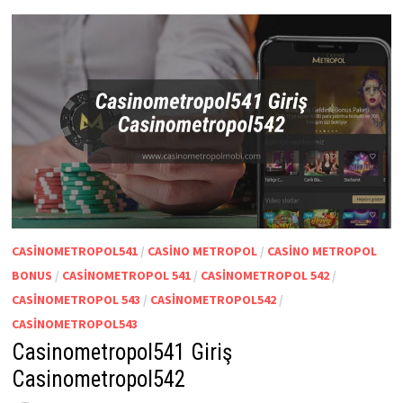
CASINOMETROPOL541
/
CASINO METROPOL
/
CASINO METROPOL
BONUS
/
CASINOMETROPOL 541
/
CASINOMETROPOL 542
/
CASINOMETROPOL 543
/
CASINOMETROPOL542
/
CASINOMETROPOL543
Casinometropol541 Giriş
Casinometropol542