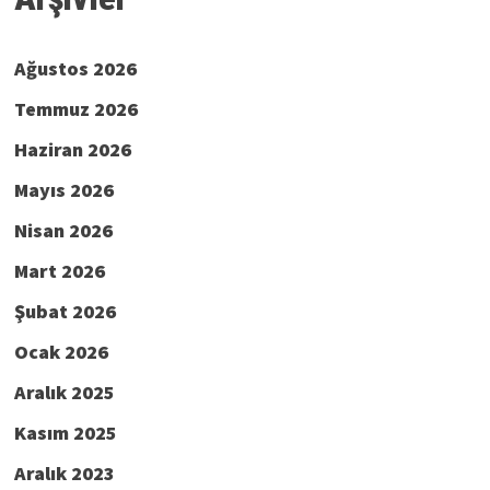
Ağustos 2026
Temmuz 2026
Haziran 2026
Mayıs 2026
Nisan 2026
Mart 2026
Şubat 2026
Ocak 2026
Aralık 2025
Kasım 2025
Aralık 2023