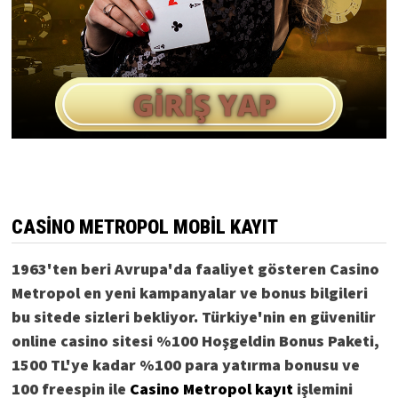
CASINO METROPOL MOBIL KAYIT
1963'ten beri Avrupa'da faaliyet gösteren Casino
Metropol en yeni kampanyalar ve bonus bilgileri
bu sitede sizleri bekliyor. Türkiye'nin en güvenilir
online casino sitesi %100 Hoşgeldin Bonus Paketi,
1500 TL'ye kadar %100 para yatırma bonusu ve
100 freespin ile
Casino Metropol kayıt
işlemini