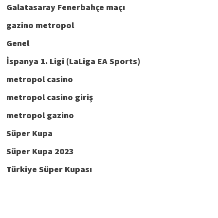
Galatasaray Fenerbahçe maçı
gazino metropol
Genel
İspanya 1. Ligi (LaLiga EA Sports)
metropol casino
metropol casino giriş
metropol gazino
Süper Kupa
Süper Kupa 2023
Türkiye Süper Kupası