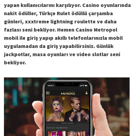
yapan kullanıcılarını karşılıyor. Casino oyunlarında
nakit ödüller, Türkçe Rulet ödüllü çarşamba
günleri, xxxtreme lightning roulette ve daha
fazlası seni bekliyor. Hemen Casino Metropol
mobil ile giriş yapıp akıllı telefonlarınızla mobil
uygulamadan da giriş yapabilirsiniz. Günlük
jackpotlar, masa oyunları ve video slotlar seni
bekliyor.