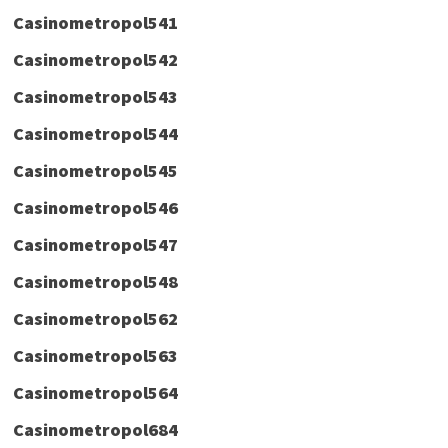
Casinometropol541
Casinometropol542
Casinometropol543
Casinometropol544
Casinometropol545
Casinometropol546
Casinometropol547
Casinometropol548
Casinometropol562
Casinometropol563
Casinometropol564
Casinometropol684